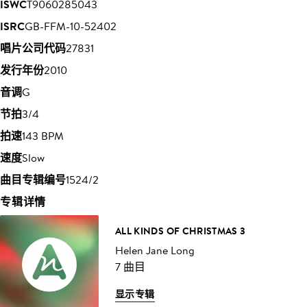
ISWC
T9060285043
ISRC
GB-FFM-10-52402
唱片公司代码
27831
发行年份
2010
音调
G
节拍
3/4
拍速
143 BPM
速度
Slow
曲目专辑编号
1524/2
专辑详情
ALL KINDS OF CHRISTMAS 3
Helen Jane Long
7 曲目
显示专辑