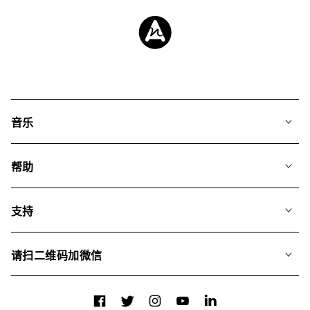
音乐
我们的音乐
帮助
搜索
常见问题
歌单
支持
我们如何运用AI
专辑
联系我们
合辑
请扫二维码加微信
关于我们
Facebook
Twitter
Instagram
YouTube
LinkedIn