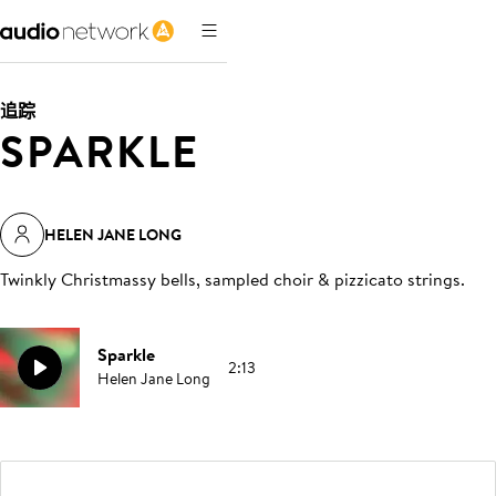
追踪
SPARKLE
HELEN JANE LONG
Twinkly Christmassy bells, sampled choir & pizzicato strings
.
Sparkle
2:13
Helen Jane Long