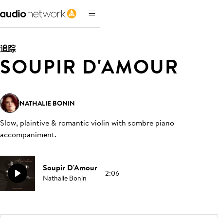
追踪
SOUPIR D'AMOUR
NATHALIE BONIN
Slow, plaintive & romantic violin with sombre piano
accompaniment
.
Soupir D'Amour
2:06
Nathalie Bonin