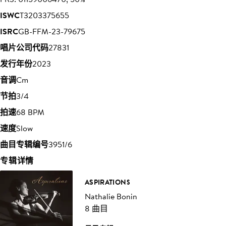
ISWC
T3203375655
ISRC
GB-FFM-23-79675
唱片公司代码
27831
发行年份
2023
音调
Cm
节拍
3/4
拍速
68 BPM
速度
Slow
曲目专辑编号
3951/6
专辑详情
ASPIRATIONS
Nathalie Bonin
8 曲目