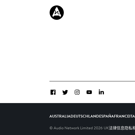
Facebook
Twitter
Instagram
YouTube
LinkedIn
AUSTRALIA
DEUTSCHLAND
ESPAÑA
FRANCE
IT
© Audio Network Limited
2026
UK
法律信息
隐私和C