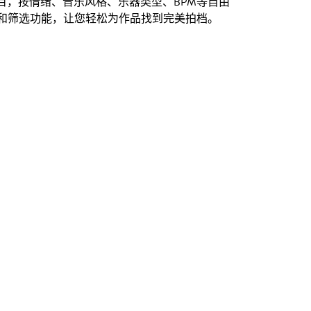
创曲目，按情绪、音乐风格、乐器类型、BPM等自由
和筛选功能，让您轻松为作品找到完美拍档。