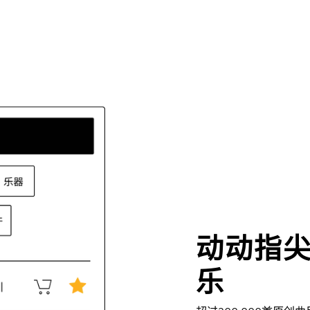
动动指
乐