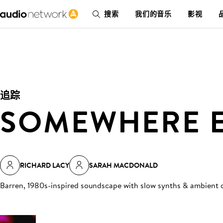
搜索
我们的音乐
影视
追踪
SOMEWHERE E
RICHARD LACY
SARAH MACDONALD
Barren, 1980s-inspired soundscape with slow synths & ambient 