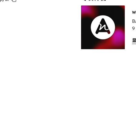
W
B
9