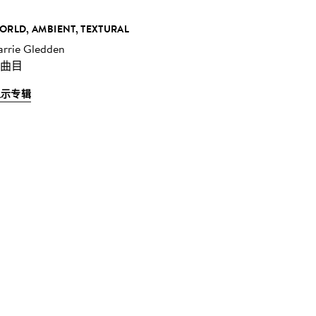
ORLD, AMBIENT, TEXTURAL
arrie Gledden
 曲目
显示专辑