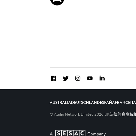
Facebook
Twitter
Instagram
YouTube
LinkedIn
AUSTRALIA
DEUTSCHLAND
ESPAÑA
FRANCE
IT
© Audio Network Limited
2026
UK
法律信息
隐私和C
A SESAC Company