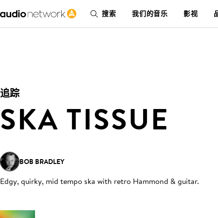
搜索
我们的音乐
影视
追踪
SKA TISSUE
BOB BRADLEY
Edgy, quirky, mid tempo ska with retro Hammond & guitar
.