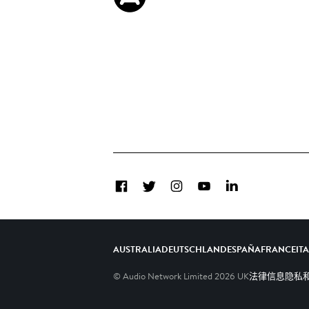
Facebook
Twitter
Instagram
YouTube
LinkedIn
AUSTRALIA
DEUTSCHLAND
ESPAÑA
FRANCE
IT
© Audio Network Limited
2026
UK
法律信息
隐私和C