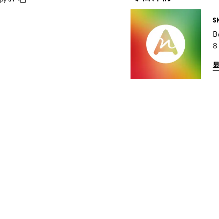
S
B
8