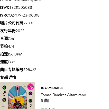
ISWC
T3211505083
ISRC
QZ-Y79-23-00018
唱片公司代码
27831
发行年份
2023
音调
Gm
节拍
4/4
拍速
156 BPM
速度
Fast
曲目专辑编号
3984/2
专辑详情
INOLVIDABLE
Tomás Ramirez Altamirano
5 曲目