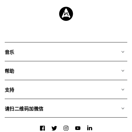
音乐
我们的音乐
帮助
搜索
常见问题
歌单
支持
我们如何运用AI
专辑
联系我们
合辑
请扫二维码加微信
关于我们
Facebook
Twitter
Instagram
YouTube
LinkedIn