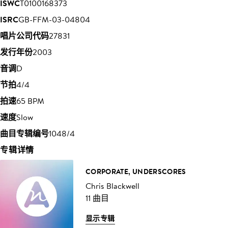
ISWC
T0100168373
ISRC
GB-FFM-03-04804
唱片公司代码
27831
发行年份
2003
音调
D
节拍
4/4
拍速
65 BPM
速度
Slow
曲目专辑编号
1048/4
专辑详情
CORPORATE, UNDERSCORES
Chris Blackwell
11 曲目
显示专辑