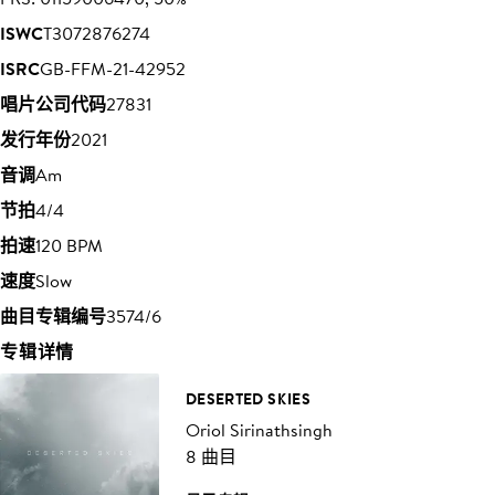
ISWC
T3072876274
ISRC
GB-FFM-21-42952
唱片公司代码
27831
发行年份
2021
音调
Am
节拍
4/4
拍速
120 BPM
速度
Slow
曲目专辑编号
3574/6
专辑详情
DESERTED SKIES
Oriol Sirinathsingh
8 曲目