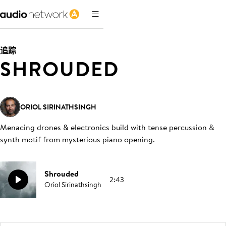
追踪
SHROUDED
ORIOL SIRINATHSINGH
Menacing drones & electronics build with tense percussion &
synth motif from mysterious piano opening
.
Shrouded
2:43
Oriol Sirinathsingh