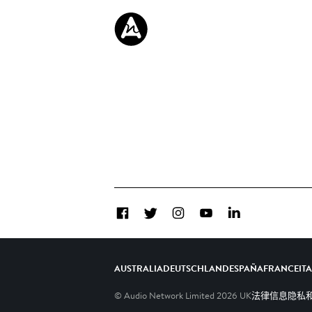
Facebook
Twitter
Instagram
YouTube
LinkedIn
AUSTRALIA
DEUTSCHLAND
ESPAÑA
FRANCE
IT
© Audio Network Limited
2026
UK
法律信息
隐私和C