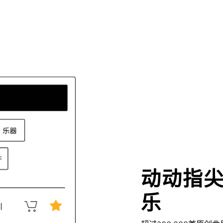
动动指
乐