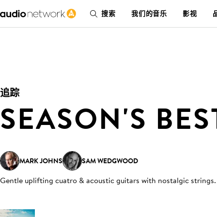
搜索
我们的音乐
影视
追踪
SEASON'S BES
MARK JOHNS
SAM WEDGWOOD
Gentle uplifting cuatro & acoustic guitars with nostalgic strings
.