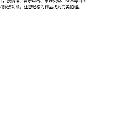
创曲目，按情绪、音乐风格、乐器类型、BPM等自由
和筛选功能，让您轻松为作品找到完美拍档。