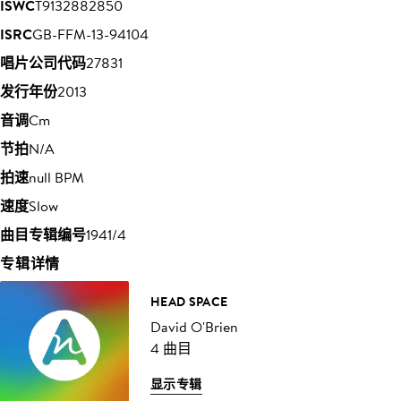
ISWC
T9132882850
ISRC
GB-FFM-13-94104
唱片公司代码
27831
发行年份
2013
音调
Cm
节拍
N/A
拍速
null BPM
速度
Slow
曲目专辑编号
1941/4
专辑详情
HEAD SPACE
David O'Brien
4 曲目
显示专辑