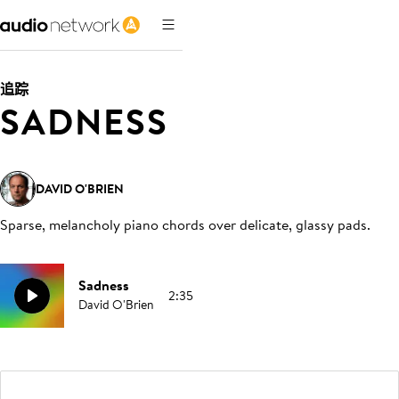
追踪
SADNESS
DAVID O'BRIEN
Sparse, melancholy piano chords over delicate, glassy pads
.
Sadness
2:35
David O'Brien