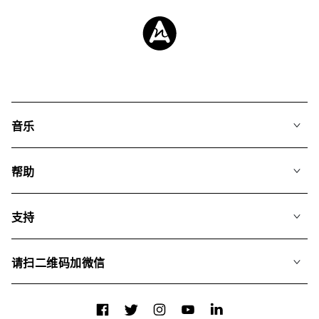
音乐
我们的音乐
帮助
搜索
常见问题
歌单
支持
我们如何运用AI
专辑
联系我们
合辑
请扫二维码加微信
关于我们
Facebook
Twitter
Instagram
YouTube
LinkedIn