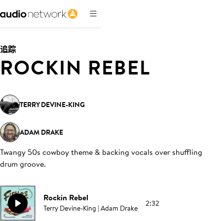
追踪
ROCKIN REBEL
TERRY DEVINE-KING
ADAM DRAKE
Twangy 50s cowboy theme & backing vocals over shuffling
drum groove
.
Rockin Rebel
2:32
Terry Devine-King | Adam Drake