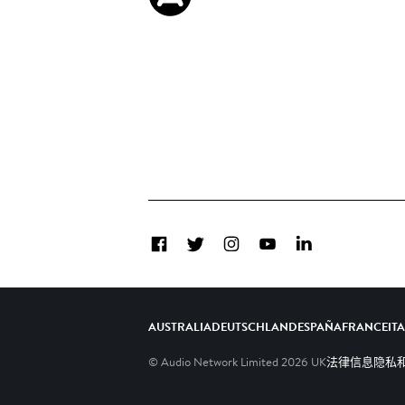
Facebook
Twitter
Instagram
YouTube
LinkedIn
AUSTRALIA
DEUTSCHLAND
ESPAÑA
FRANCE
IT
© Audio Network Limited
2026
UK
法律信息
隐私和C