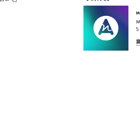
M
M
5