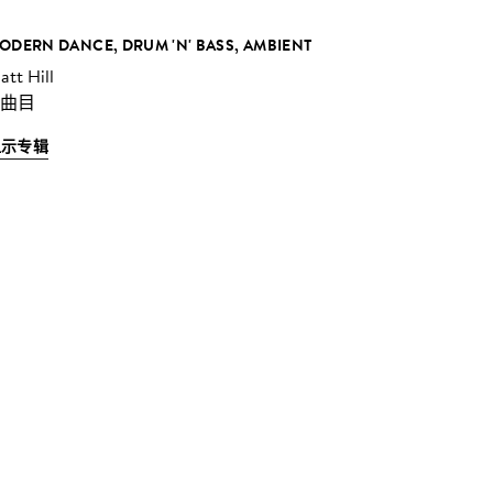
ODERN DANCE, DRUM 'N' BASS, AMBIENT
att Hill
 曲目
显示专辑