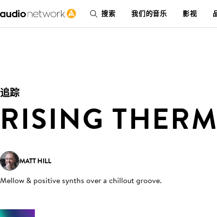
搜索
我们的音乐
影视
追踪
RISING THER
MATT HILL
Mellow & positive synths over a chillout groove
.