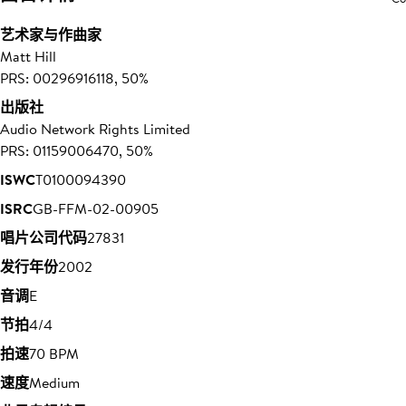
艺术家与作曲家
Matt Hill
PRS: 00296916118, 50%
出版社
Audio Network Rights Limited
PRS: 01159006470, 50%
ISWC
T0100094390
ISRC
GB-FFM-02-00905
唱片公司代码
27831
发行年份
2002
音调
E
节拍
4/4
拍速
70 BPM
速度
Medium