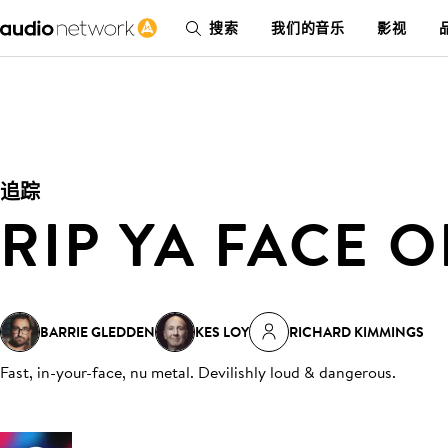
搜索
我们的音乐
影视
追踪
RIP YA FACE O
BARRIE GLEDDEN
KES LOY
RICHARD KIMMINGS
Fast, in-your-face, nu metal. Devilishly loud & dangerous
.