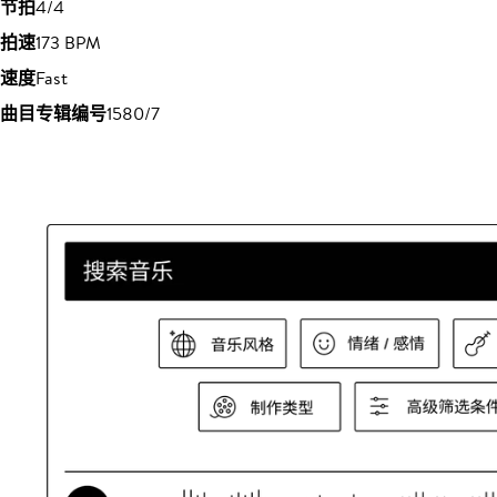
节拍
4/4
拍速
173 BPM
速度
Fast
曲目专辑编号
1580/7