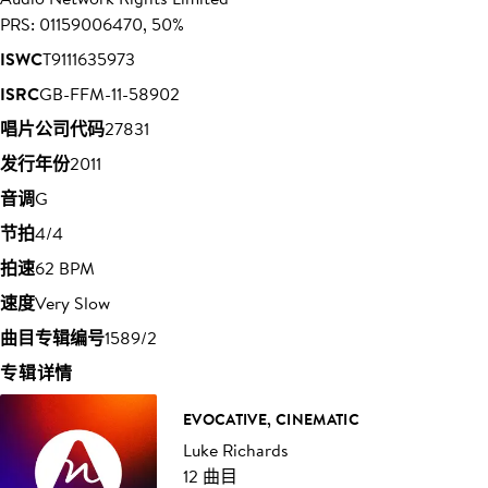
PRS: 01159006470, 50%
ISWC
T9111635973
ISRC
GB-FFM-11-58902
唱片公司代码
27831
发行年份
2011
音调
G
节拍
4/4
拍速
62 BPM
速度
Very Slow
曲目专辑编号
1589/2
专辑详情
EVOCATIVE, CINEMATIC
Luke Richards
12 曲目