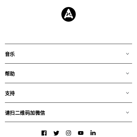
音乐
我们的音乐
帮助
搜索
常见问题
歌单
支持
我们如何运用AI
专辑
联系我们
合辑
请扫二维码加微信
关于我们
Facebook
Twitter
Instagram
YouTube
LinkedIn