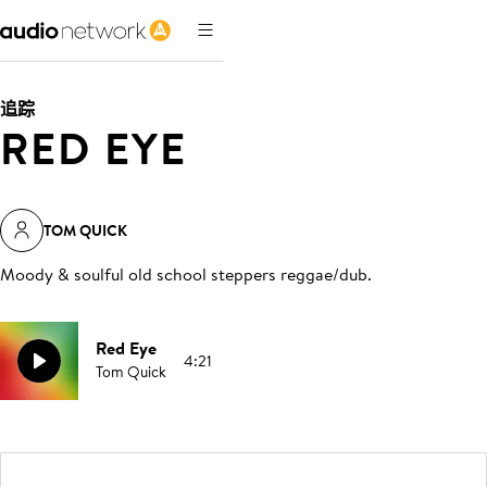
追踪
RED EYE
TOM QUICK
Moody & soulful old school steppers reggae/dub
.
Red Eye
4:21
Tom Quick