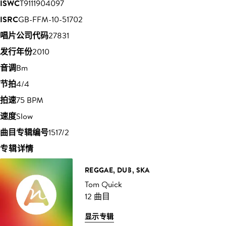
ISWC
T9111904097
ISRC
GB-FFM-10-51702
唱片公司代码
27831
发行年份
2010
音调
Bm
节拍
4/4
拍速
75 BPM
速度
Slow
曲目专辑编号
1517/2
专辑详情
REGGAE, DUB, SKA
Tom Quick
12 曲目
显示专辑