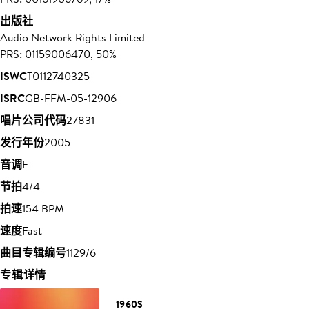
出版社
Audio Network Rights Limited
PRS: 01159006470, 50%
ISWC
T0112740325
ISRC
GB-FFM-05-12906
唱片公司代码
27831
发行年份
2005
音调
E
节拍
4/4
拍速
154 BPM
速度
Fast
曲目专辑编号
1129/6
专辑详情
1960S