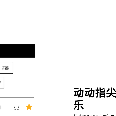
动动指
乐