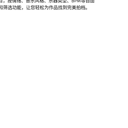
创曲目，按情绪、音乐风格、乐器类型、BPM等自由
和筛选功能，让您轻松为作品找到完美拍档。