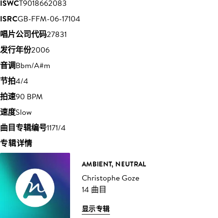
ISWC
T9018662083
ISRC
GB-FFM-06-17104
唱片公司代码
27831
发行年份
2006
音调
Bbm/A#m
节拍
4/4
拍速
90 BPM
速度
Slow
曲目专辑编号
1171/4
专辑详情
AMBIENT, NEUTRAL
Christophe Goze
14 曲目
显示专辑