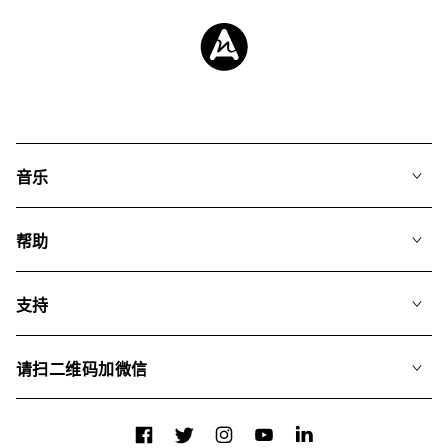
音乐
我们的音乐
帮助
搜索
常见问题
歌单
支持
我们如何运用AI
专辑
联系我们
合辑
请扫二维码加微信
关于我们
Facebook
Twitter
Instagram
YouTube
LinkedIn