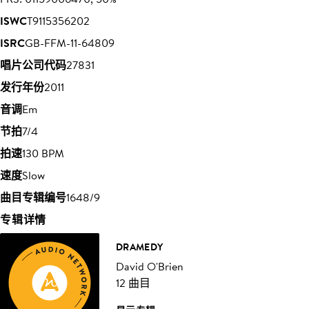
ISWC
T9115356202
ISRC
GB-FFM-11-64809
唱片公司代码
27831
发行年份
2011
音调
Em
节拍
7/4
拍速
130 BPM
速度
Slow
曲目专辑编号
1648/9
专辑详情
DRAMEDY
David O'Brien
12 曲目