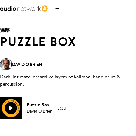
追踪
PUZZLE BOX
DAVID O'BRIEN
Dark, intimate, dreamlike layers of kalimba, hang drum &
percussion
.
Puzzle Box
3:30
David O'Brien