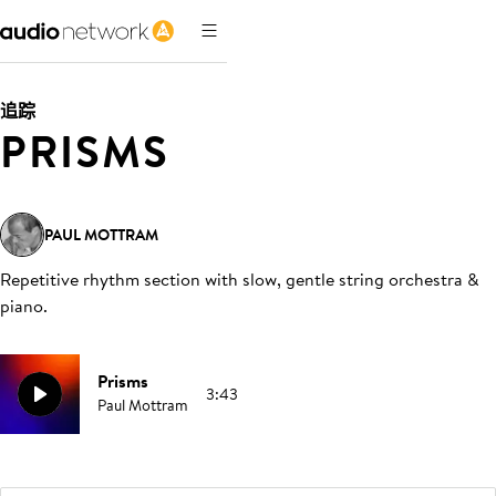
追踪
PRISMS
PAUL MOTTRAM
Repetitive rhythm section with slow, gentle string orchestra &
piano
.
Prisms
3:43
Paul Mottram