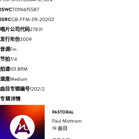
ISWC
T0116615587
ISRC
GB-FFM-09-20202
唱片公司代码
27831
发行年份
2009
音调
Fm
节拍
7/4
拍速
101 BPM
速度
Medium
曲目专辑编号
1202/2
专辑详情
PASTORAL
Paul Mottram
19 曲目