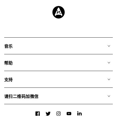
音乐
我们的音乐
帮助
搜索
常见问题
歌单
支持
我们如何运用AI
专辑
联系我们
合辑
请扫二维码加微信
关于我们
Facebook
Twitter
Instagram
YouTube
LinkedIn