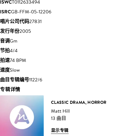
ISWC
T0112633494
ISRC
GB-FFM-05-12206
唱片公司代码
27831
发行年份
2005
音调
Gm
节拍
4/4
拍速
74 BPM
速度
Slow
曲目专辑编号
1122/6
专辑详情
CLASSIC DRAMA, HORROR
Matt Hill
13 曲目
显示专辑