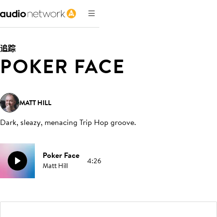
追踪
POKER FACE
MATT HILL
Dark, sleazy, menacing Trip Hop groove
.
Poker Face
4:26
Matt Hill