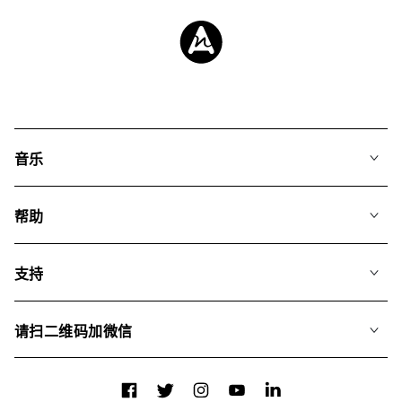
音乐
我们的音乐
帮助
搜索
常见问题
歌单
支持
我们如何运用AI
专辑
联系我们
合辑
请扫二维码加微信
关于我们
Facebook
Twitter
Instagram
YouTube
LinkedIn