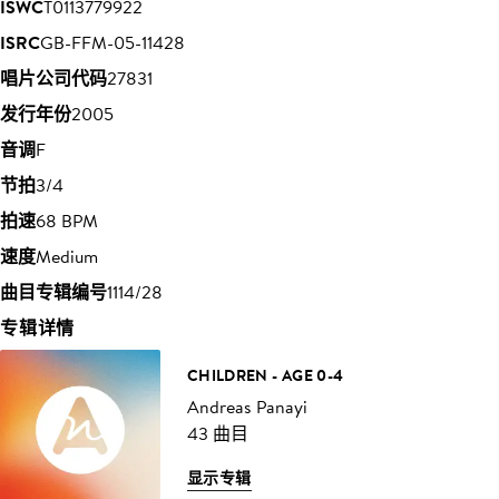
ISWC
T0113779922
ISRC
GB-FFM-05-11428
唱片公司代码
27831
发行年份
2005
音调
F
节拍
3/4
拍速
68 BPM
速度
Medium
曲目专辑编号
1114/28
专辑详情
CHILDREN - AGE 0-4
Andreas Panayi
43 曲目
显示专辑