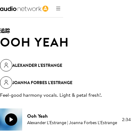
追踪
OOH YEAH
ALEXANDER L'ESTRANGE
JOANNA FORBES L'ESTRANGE
Feel-good harmony vocals. Light & petal fresh!
.
Ooh Yeah
2:34
Alexander L'Estrange | Joanna Forbes L'Estrange