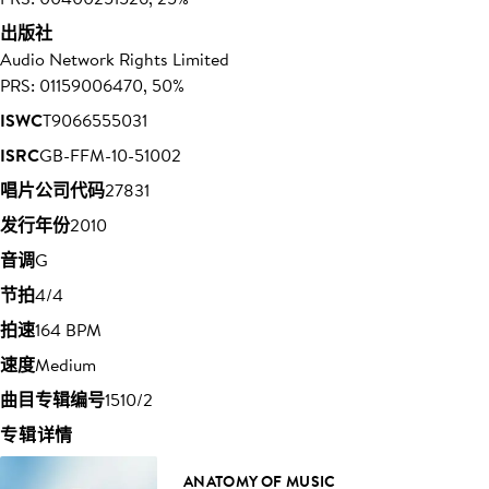
出版社
Audio Network Rights Limited
PRS: 01159006470, 50%
ISWC
T9066555031
ISRC
GB-FFM-10-51002
唱片公司代码
27831
发行年份
2010
音调
G
节拍
4/4
拍速
164 BPM
速度
Medium
曲目专辑编号
1510/2
专辑详情
ANATOMY OF MUSIC