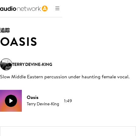
追踪
OASIS
TERRY DEVINE-KING
Slow Middle Eastern percussion under haunting female vocal
.
Oasis
1:49
Terry Devine-King