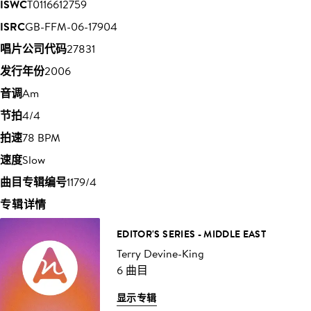
ISWC
T0116612759
ISRC
GB-FFM-06-17904
唱片公司代码
27831
发行年份
2006
音调
Am
节拍
4/4
拍速
78 BPM
速度
Slow
曲目专辑编号
1179/4
专辑详情
EDITOR'S SERIES - MIDDLE EAST
Terry Devine-King
6 曲目
显示专辑