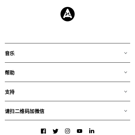
音乐
我们的音乐
帮助
搜索
常见问题
歌单
支持
我们如何运用AI
专辑
联系我们
合辑
请扫二维码加微信
关于我们
Facebook
Twitter
Instagram
YouTube
LinkedIn