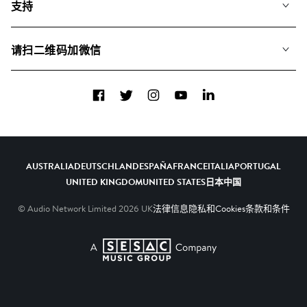
支持
我们如何运用AI
专辑
联系我们
合辑
请扫二维码加微信
关于我们
Facebook
Twitter
Instagram
YouTube
LinkedIn
AUSTRALIA
DEUTSCHLAND
ESPAÑA
FRANCE
ITALIA
PORTUGAL
UNITED KINGDOM
UNITED STATES
日本
中国
© Audio Network Limited
2026
UK
法律信息
隐私和Cookies
条款和条件
A SESAC Company