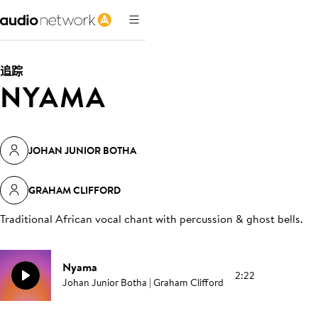
追踪
NYAMA
JOHAN JUNIOR BOTHA
GRAHAM CLIFFORD
Traditional African vocal chant with percussion & ghost bells
.
Nyama
2:22
Johan Junior Botha | Graham Clifford