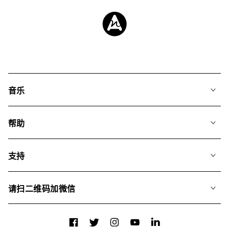
音乐
我们的音乐
帮助
搜索
常见问题
歌单
支持
我们如何运用AI
专辑
联系我们
合辑
请扫二维码加微信
关于我们
Facebook
Twitter
Instagram
YouTube
LinkedIn