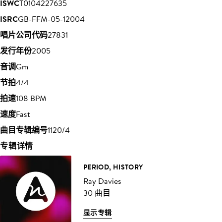
ISWC
T0104227635
ISRC
GB-FFM-05-12004
唱片公司代码
27831
发行年份
2005
音调
Gm
节拍
4/4
拍速
108 BPM
速度
Fast
曲目专辑编号
1120/4
专辑详情
PERIOD, HISTORY
Ray Davies
30 曲目
显示专辑