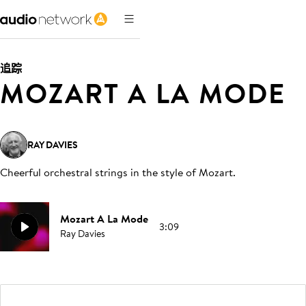
追踪
MOZART A LA MODE
RAY DAVIES
Cheerful orchestral strings in the style of Mozart
.
Mozart A La Mode
3:09
Ray Davies