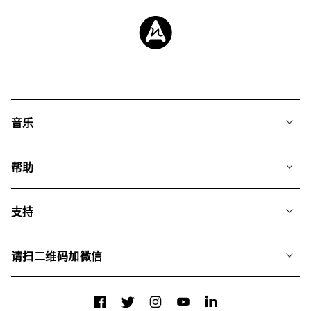
音乐
我们的音乐
帮助
搜索
常见问题
歌单
支持
我们如何运用AI
专辑
联系我们
合辑
请扫二维码加微信
关于我们
Facebook
Twitter
Instagram
YouTube
LinkedIn