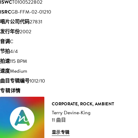
ISWC
T0100522802
ISRC
GB-FFM-02-01210
唱片公司代码
27831
发行年份
2002
音调
C
节拍
4/4
拍速
115 BPM
速度
Medium
曲目专辑编号
1012/10
专辑详情
CORPORATE, ROCK, AMBIENT
Terry Devine-King
11 曲目
显示专辑