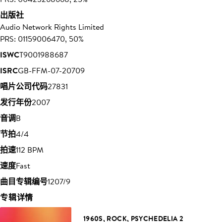
出版社
Audio Network Rights Limited
PRS: 01159006470, 50%
ISWC
T9001988687
ISRC
GB-FFM-07-20709
唱片公司代码
27831
发行年份
2007
音调
B
节拍
4/4
拍速
112 BPM
速度
Fast
曲目专辑编号
1207/9
专辑详情
1960S, ROCK, PSYCHEDELIA 2