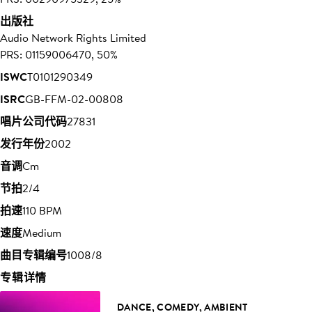
出版社
Audio Network Rights Limited
PRS: 01159006470, 50%
ISWC
T0101290349
ISRC
GB-FFM-02-00808
唱片公司代码
27831
发行年份
2002
音调
Cm
节拍
2/4
拍速
110 BPM
速度
Medium
曲目专辑编号
1008/8
专辑详情
DANCE, COMEDY, AMBIENT