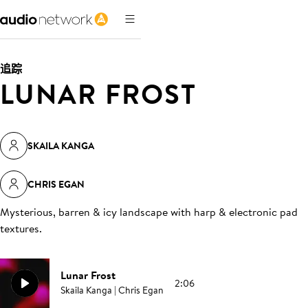
追踪
LUNAR FROST
SKAILA KANGA
CHRIS EGAN
Mysterious, barren & icy landscape with harp & electronic pad
textures
.
Lunar Frost
2:06
Skaila Kanga | Chris Egan