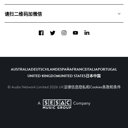
联系我们
合辑
请扫二维码加微信
关于我们
Facebook
Twitter
Instagram
YouTube
LinkedIn
AUSTRALIA
DEUTSCHLAND
ESPAÑA
FRANCE
ITALIA
PORTUGAL
UNITED KINGDOM
UNITED STATES
日本
中国
© Audio Network Limited
2026
UK
法律信息
隐私和Cookies
条款和条件
A SESAC Company