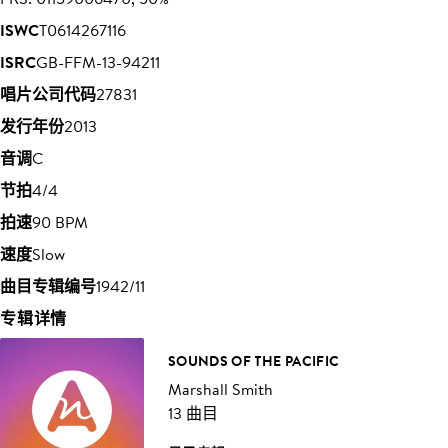
ISWC
T0614267116
ISRC
GB-FFM-13-94211
唱片公司代码
27831
发行年份
2013
音调
C
节拍
4/4
拍速
90 BPM
速度
Slow
曲目专辑编号
1942/11
专辑详情
SOUNDS OF THE PACIFIC
Marshall Smith
13 曲目