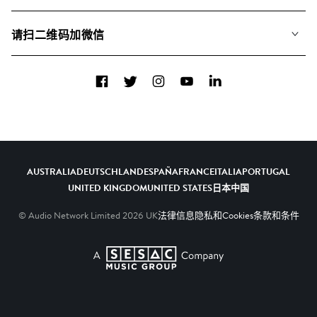
联系我们
合辑
请扫二维码加微信
关于我们
Facebook
Twitter
Instagram
YouTube
LinkedIn
AUSTRALIA
DEUTSCHLAND
ESPAÑA
FRANCE
ITALIA
PORTUGAL
UNITED KINGDOM
UNITED STATES
日本
中国
© Audio Network Limited
2026
UK
法律信息
隐私和Cookies
条款和条件
A SESAC Company