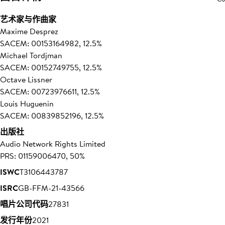
艺术家与作曲家
Maxime Desprez
SACEM: 00153164982, 12.5%
Michael Tordjman
SACEM: 00152749755, 12.5%
Octave Lissner
SACEM: 00723976611, 12.5%
Louis Huguenin
SACEM: 00839852196, 12.5%
出版社
Audio Network Rights Limited
PRS: 01159006470, 50%
ISWC
T3106443787
ISRC
GB-FFM-21-43566
唱片公司代码
27831
发行年份
2021