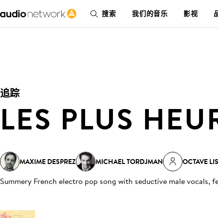
搜索
我们的音乐
影视
追踪
LES PLUS HEU
MAXIME DESPREZ
MICHAEL TORDJMAN
OCTAVE LI
Summery French electro pop song with seductive male vocals, fe