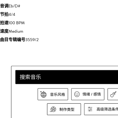
音调
Eb/D#
节拍
4/4
拍速
100 BPM
速度
Medium
曲目专辑编号
3559/2