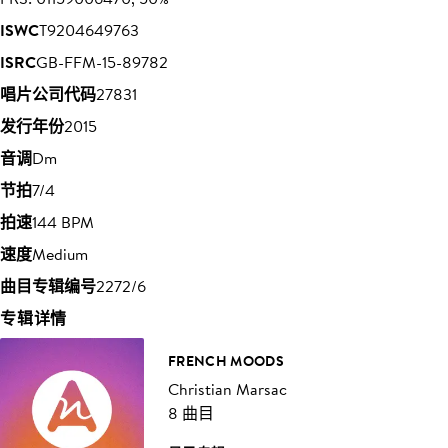
ISWC
T9204649763
ISRC
GB-FFM-15-89782
唱片公司代码
27831
发行年份
2015
音调
Dm
节拍
7/4
拍速
144 BPM
速度
Medium
曲目专辑编号
2272/6
专辑详情
FRENCH MOODS
Christian Marsac
8 曲目