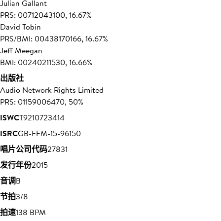
Julian Gallant
PRS: 00712043100, 16.67%
David Tobin
PRS/BMI: 00438170166, 16.67%
Jeff Meegan
BMI: 00240211530, 16.66%
出版社
Audio Network Rights Limited
PRS: 01159006470, 50%
ISWC
T9210723414
ISRC
GB-FFM-15-96150
唱片公司代码
27831
发行年份
2015
音调
B
节拍
3/8
拍速
138 BPM