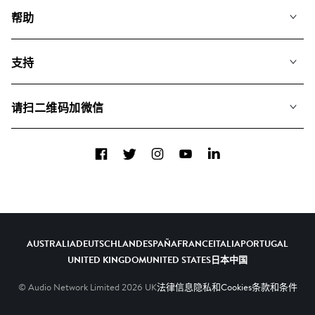
我们的音乐
帮助
搜索
常见问题
歌单
支持
我们如何运用AI
专辑
联系我们
合辑
请扫二维码加微信
关于我们
Facebook
Twitter
Instagram
YouTube
LinkedIn
AUSTRALIA
DEUTSCHLAND
ESPAÑA
FRANCE
ITALIA
PORTUGAL
UNITED KINGDOM
UNITED STATES
日本
中国
© Audio Network Limited
2026
UK
法律信息
隐私和Cookies
条款和条件