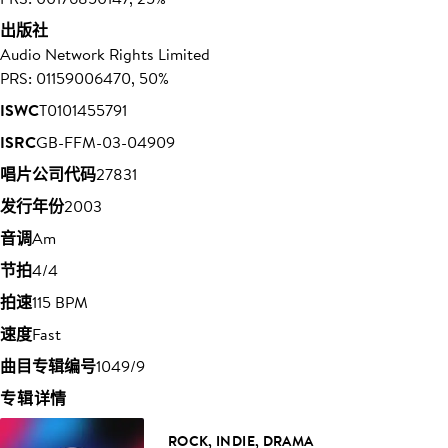
出版社
Audio Network Rights Limited
PRS: 01159006470, 50%
ISWC
T0101455791
ISRC
GB-FFM-03-04909
唱片公司代码
27831
发行年份
2003
音调
Am
节拍
4/4
拍速
115 BPM
速度
Fast
曲目专辑编号
1049/9
专辑详情
ROCK, INDIE, DRAMA