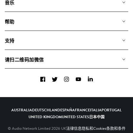
音乐
我们的音乐
帮助
搜索
常见问题
歌单
支持
我们如何运用AI
专辑
联系我们
合辑
请扫二维码加微信
关于我们
Facebook
Twitter
Instagram
YouTube
LinkedIn
AUSTRALIA
DEUTSCHLAND
ESPAÑA
FRANCE
ITALIA
PORTUGAL
UNITED KINGDOM
UNITED STATES
日本
中国
© Audio Network Limited
2026
UK
法律信息
隐私和Cookies
条款和条件