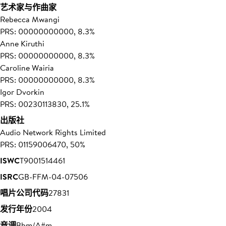
艺术家与作曲家
Rebecca Mwangi
PRS: 00000000000, 8.3%
Anne Kiruthi
PRS: 00000000000, 8.3%
Caroline Wairia
PRS: 00000000000, 8.3%
Igor Dvorkin
PRS: 00230113830, 25.1%
出版社
Audio Network Rights Limited
PRS: 01159006470, 50%
ISWC
T9001514461
ISRC
GB-FFM-04-07506
唱片公司代码
27831
发行年份
2004
音调
Bbm/A#m