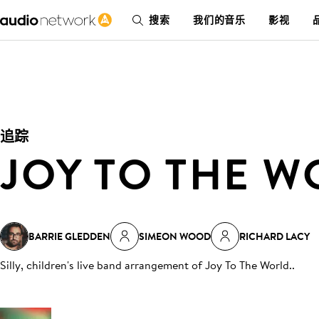
搜索
我们的音乐
影视
追踪
JOY TO THE 
BARRIE GLEDDEN
SIMEON WOOD
RICHARD LACY
Silly, children's live band arrangement of Joy To The World.
.