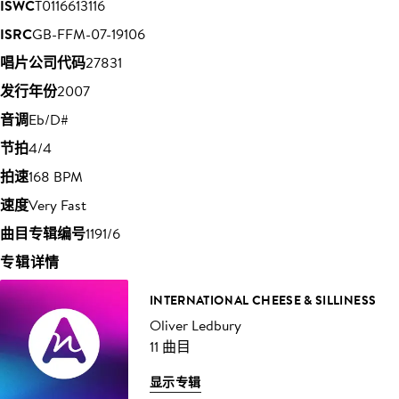
ISWC
T0116613116
ISRC
GB-FFM-07-19106
唱片公司代码
27831
发行年份
2007
音调
Eb/D#
节拍
4/4
拍速
168 BPM
速度
Very Fast
曲目专辑编号
1191/6
专辑详情
INTERNATIONAL CHEESE & SILLINESS
Oliver Ledbury
11 曲目
显示专辑