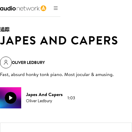
追踪
JAPES AND CAPERS
OLIVER LEDBURY
Fast, absurd honky tonk piano. Most jocular & amusing
.
Japes And Capers
1:03
Oliver Ledbury