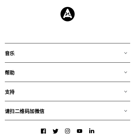
音乐
我们的音乐
帮助
搜索
常见问题
歌单
支持
我们如何运用AI
专辑
联系我们
合辑
请扫二维码加微信
关于我们
Facebook
Twitter
Instagram
YouTube
LinkedIn