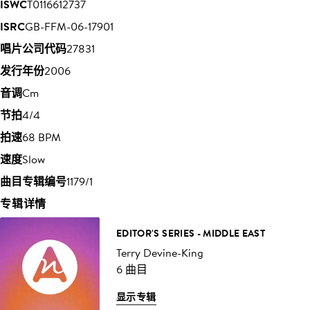
ISWC
T0116612737
ISRC
GB-FFM-06-17901
唱片公司代码
27831
发行年份
2006
音调
Cm
节拍
4/4
拍速
68 BPM
速度
Slow
曲目专辑编号
1179/1
专辑详情
EDITOR'S SERIES - MIDDLE EAST
Terry Devine-King
6 曲目
显示专辑