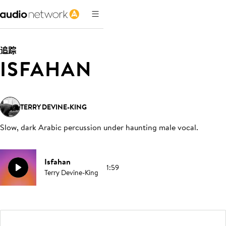
追踪
ISFAHAN
TERRY DEVINE-KING
Slow, dark Arabic percussion under haunting male vocal
.
Isfahan
1:59
Terry Devine-King