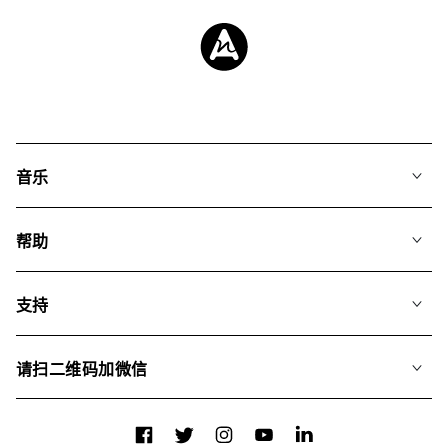
音乐
我们的音乐
帮助
搜索
常见问题
歌单
支持
我们如何运用AI
专辑
联系我们
合辑
请扫二维码加微信
关于我们
Facebook
Twitter
Instagram
YouTube
LinkedIn