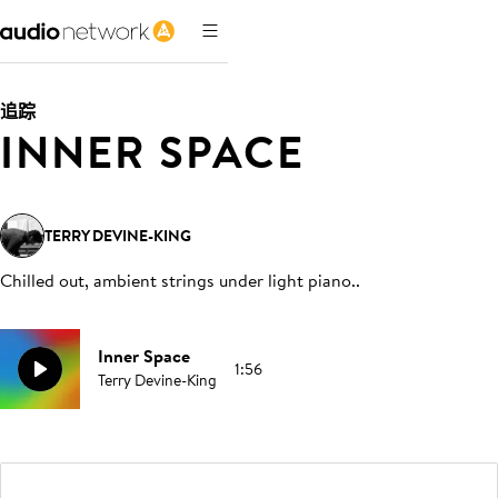
追踪
INNER SPACE
TERRY DEVINE-KING
Chilled out, ambient strings under light piano.
.
Inner Space
1:56
Terry Devine-King