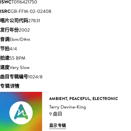
ISWC
T0116421750
ISRC
GB-FFM-02-02408
唱片公司代码
27831
发行年份
2002
音调
Ebm/D#m
节拍
4/4
拍速
55 BPM
速度
Very Slow
曲目专辑编号
1024/8
专辑详情
AMBIENT, PEACEFUL, ELECTRONIC
Terry Devine-King
9 曲目
显示专辑