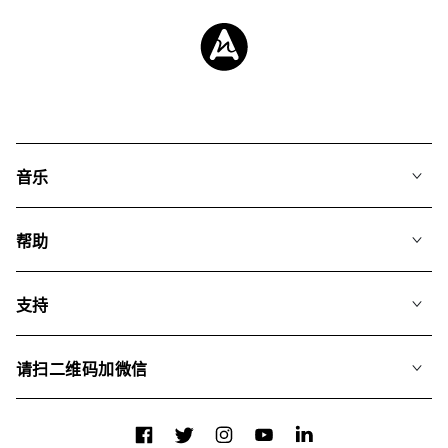
音乐
我们的音乐
帮助
搜索
常见问题
歌单
支持
我们如何运用AI
专辑
联系我们
合辑
请扫二维码加微信
关于我们
Facebook
Twitter
Instagram
YouTube
LinkedIn