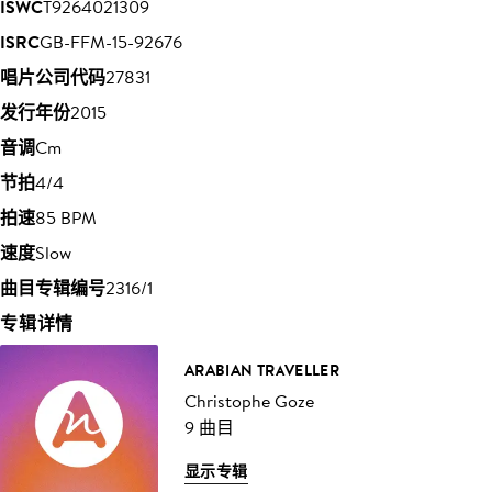
ISWC
T9264021309
ISRC
GB-FFM-15-92676
唱片公司代码
27831
发行年份
2015
音调
Cm
节拍
4/4
拍速
85 BPM
速度
Slow
曲目专辑编号
2316/1
专辑详情
ARABIAN TRAVELLER
Christophe Goze
9 曲目
显示专辑