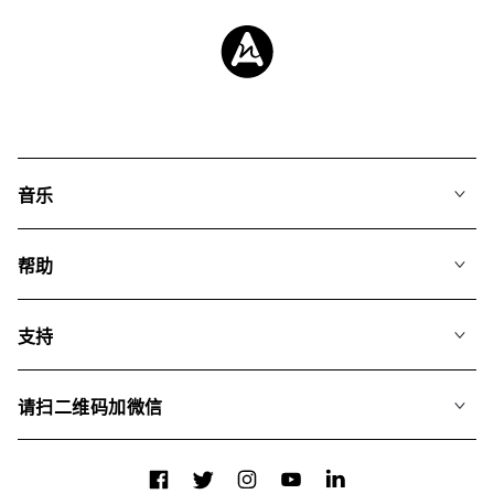
音乐
我们的音乐
帮助
搜索
常见问题
歌单
支持
我们如何运用AI
专辑
联系我们
合辑
请扫二维码加微信
关于我们
Facebook
Twitter
Instagram
YouTube
LinkedIn