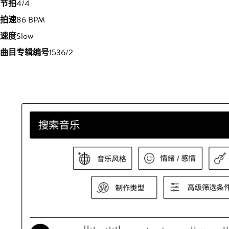
节拍
4/4
拍速
86 BPM
速度
Slow
曲目专辑编号
1536/2