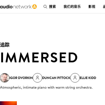
搜索
我们的音乐
影视
追踪
IMMERSED
IGOR DVORKIN
DUNCAN PITTOCK
ELLIE KIDD
Atmospheric, intimate piano with warm string orchestra
.