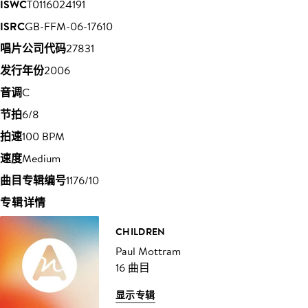
ISWC
T0116024191
ISRC
GB-FFM-06-17610
唱片公司代码
27831
发行年份
2006
音调
C
节拍
6/8
拍速
100 BPM
速度
Medium
曲目专辑编号
1176/10
专辑详情
CHILDREN
Paul Mottram
16 曲目
显示专辑