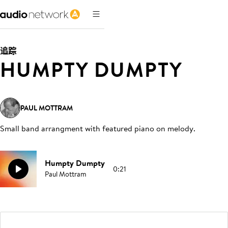
追踪
HUMPTY DUMPTY
PAUL MOTTRAM
Small band arrangment with featured piano on melody
.
Humpty Dumpty
0:21
Paul Mottram