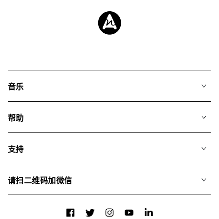
音乐
我们的音乐
帮助
搜索
常见问题
歌单
支持
我们如何运用AI
专辑
联系我们
合辑
请扫二维码加微信
关于我们
Facebook
Twitter
Instagram
YouTube
LinkedIn