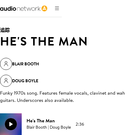
追踪
HE'S THE MAN
BLAIR BOOTH
DOUG BOYLE
Funky 1970s song. Features female vocals, clavinet and wah
guitars. Underscores also available
.
He's The Man
2:36
Blair Booth | Doug Boyle