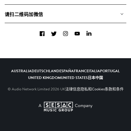
联系我们
合辑
请扫二维码加微信
关于我们
Facebook
Twitter
Instagram
YouTube
LinkedIn
AUSTRALIA
DEUTSCHLAND
ESPAÑA
FRANCE
ITALIA
PORTUGAL
UNITED KINGDOM
UNITED STATES
日本
中国
© Audio Network Limited
2026
UK
法律信息
隐私和Cookies
条款和条件
A SESAC Company