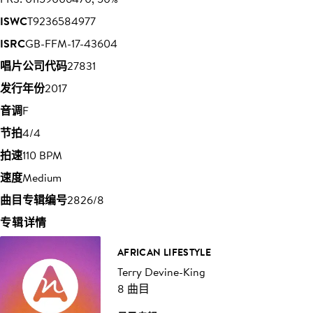
ISWC
T9236584977
ISRC
GB-FFM-17-43604
唱片公司代码
27831
发行年份
2017
音调
F
节拍
4/4
拍速
110 BPM
速度
Medium
曲目专辑编号
2826/8
专辑详情
AFRICAN LIFESTYLE
Terry Devine-King
8 曲目