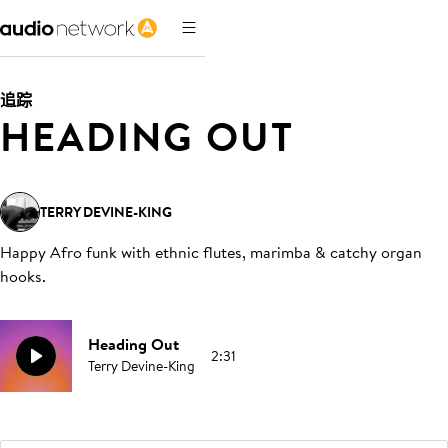
追踪
HEADING OUT
TERRY DEVINE-KING
Happy Afro funk with ethnic flutes, marimba & catchy organ
hooks
.
Heading Out
2:31
Terry Devine-King