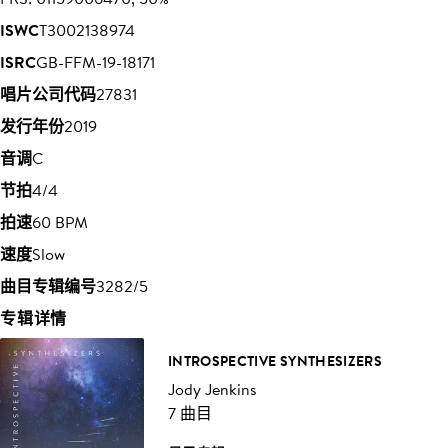
ISWC
T3002138974
ISRC
GB-FFM-19-18171
唱片公司代码
27831
发行年份
2019
音调
C
节拍
4/4
拍速
60 BPM
速度
Slow
曲目专辑编号
3282/5
专辑详情
INTROSPECTIVE SYNTHESIZERS
Jody Jenkins
7 曲目