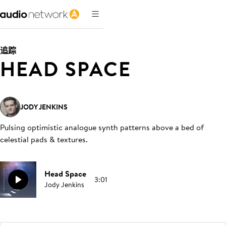
追踪
HEAD SPACE
JODY JENKINS
Pulsing optimistic analogue synth patterns above a bed of
celestial pads & textures
.
Head Space
3:01
Jody Jenkins