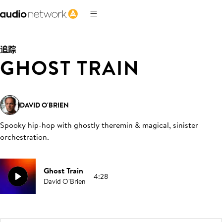
追踪
GHOST TRAIN
DAVID O'BRIEN
Spooky hip-hop with ghostly theremin & magical, sinister
orchestration
.
Ghost Train
4:28
David O'Brien