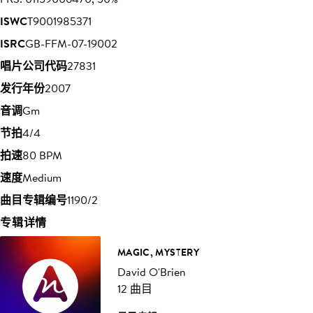
ISWC
T9001985371
ISRC
GB-FFM-07-19002
唱片公司代码
27831
发行年份
2007
音调
Gm
节拍
4/4
拍速
80 BPM
速度
Medium
曲目专辑编号
1190/2
专辑详情
MAGIC, MYSTERY
David O'Brien
12 曲目