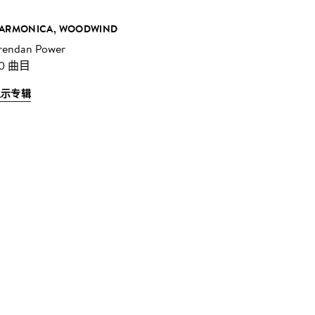
ARMONICA, WOODWIND
rendan Power
0 曲目
显示专辑