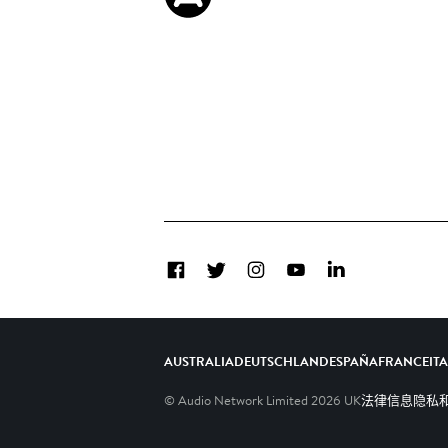
Facebook
Twitter
Instagram
YouTube
LinkedIn
AUSTRALIA
DEUTSCHLAND
ESPAÑA
FRANCE
IT
© Audio Network Limited
2026
UK
法律信息
隐私和C