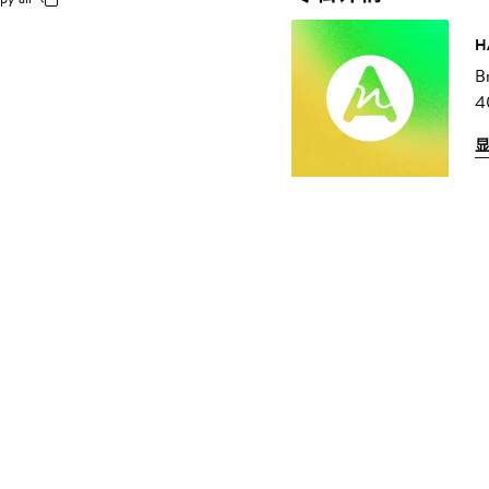
H
B
4