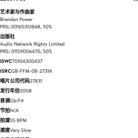
艺术家与作曲家
Brendan Power
PRS: 00165351868, 50%
出版社
Audio Network Rights Limited
PRS: 01159006470, 50%
ISWC
T0104300437
ISRC
GB-FFM-08-27314
唱片公司代码
27831
发行年份
2008
音调
Gb/F#
节拍
N/A
拍速
55 BPM
速度
Very Slow