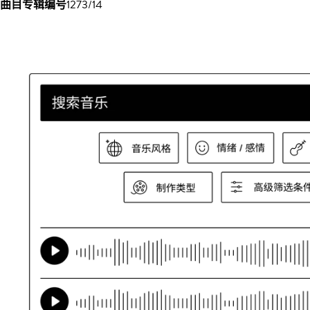
曲目专辑编号
1273/14