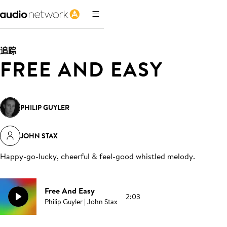
追踪
FREE AND EASY
PHILIP GUYLER
JOHN STAX
Happy-go-lucky, cheerful & feel-good whistled melody
.
Free And Easy
2:03
Philip Guyler | John Stax