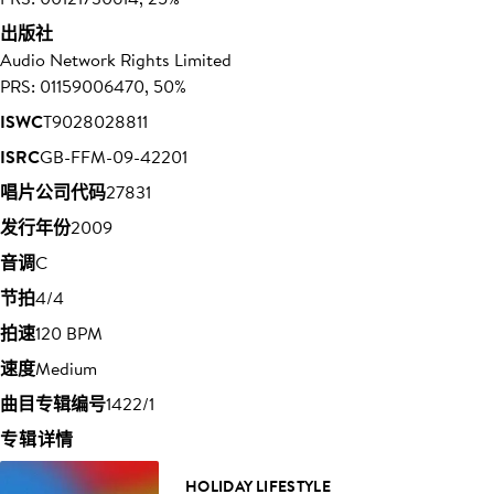
出版社
Audio Network Rights Limited
PRS: 01159006470, 50%
ISWC
T9028028811
ISRC
GB-FFM-09-42201
唱片公司代码
27831
发行年份
2009
音调
C
节拍
4/4
拍速
120 BPM
速度
Medium
曲目专辑编号
1422/1
专辑详情
HOLIDAY LIFESTYLE